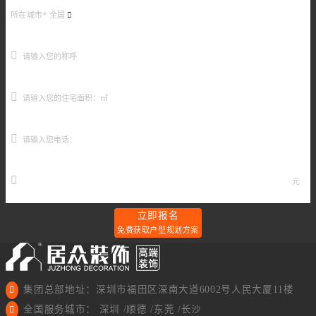
所在城市*
全国
元
立即报名
免费获取户型规划方案
集团总部地址：深圳市福田区深南大道6002号人民大厦11楼
全国服务城市： 深圳 /顺德 /东莞 /长沙