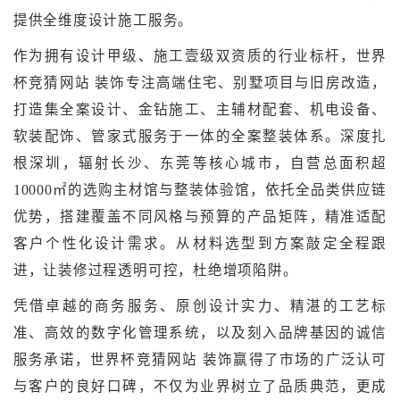
提供全维度设计施工服务。
作为拥有设计甲级、施工壹级双资质的行业标杆，世界
杯竞猜网站 装饰专注高端住宅、别墅项目与旧房改造，
打造集全案设计、金钻施工、主辅材配套、机电设备、
软装配饰、管家式服务于一体的全案整装体系。深度扎
根深圳，辐射长沙、东莞等核心城市，自营总面积超
10000㎡的选购主材馆与整装体验馆，依托全品类供应链
优势，搭建覆盖不同风格与预算的产品矩阵，精准适配
客户个性化设计需求。从材料选型到方案敲定全程跟
进，让装修过程透明可控，杜绝增项陷阱。
凭借卓越的商务服务、原创设计实力、精湛的工艺标
准、高效的数字化管理系统，以及刻入品牌基因的诚信
服务承诺，世界杯竞猜网站 装饰赢得了市场的广泛认可
与客户的良好口碑，不仅为业界树立了品质典范，更成