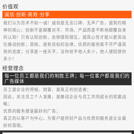
价值观
诚信·创新·高效·分享
我们认为百术不如一诚！诚信是无言口碑、无声广告，是契约精
神的核心；创新不是颠覆对手、市场、产品而是不断地颠覆自身
的认知！只有认知创新，去除错知错见，提高心性才能以更高站
位推动创新；高效，是有目标的自律，优质的服务离不开严谨高
效的态度；分享是一座天平，当你给予他人多少，他人便回馈你
多少！
经营理念
每一位员工都是我们的制胜王牌；每一位客户都是我们的
广告媒体
员工是企业的将相、财富、是真正的创造者；
因此，关注员工个人发展，是推动企业与员工共同成长的双赢战
略；
优质的服务便是最好的广告；
真正的以客户为中心，为客户提供好产品与优质的服务是企业最
好的营销。