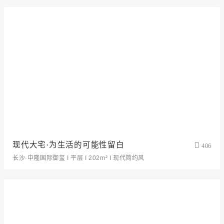
现代大宅·为生活的可能性留白
406
长沙·中隆国际御玺 I 平层 I 202m² I 现代简约风