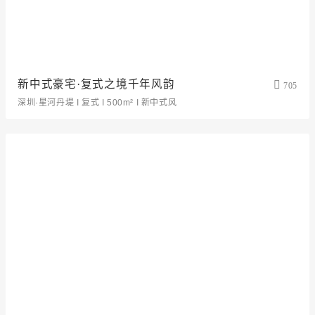
新中式豪宅·复式之境千年风韵
705
深圳·星河丹堤 I 复式 I 500m² I 新中式风