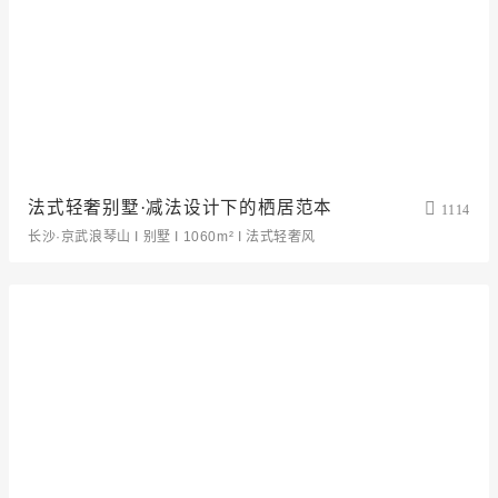
法式轻奢别墅·减法设计下的栖居范本
1114
长沙·京武浪琴山 I 别墅 I 1060m² I 法式轻奢风