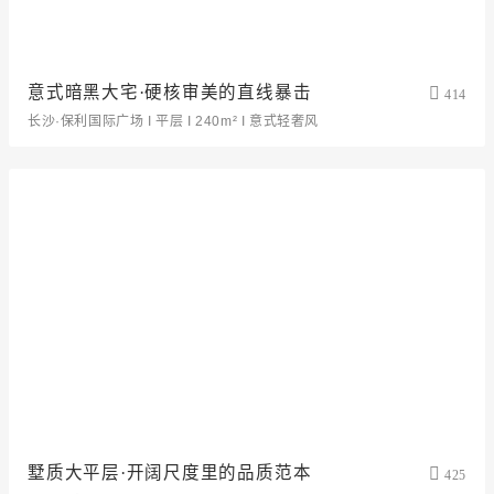
意式暗黑大宅·硬核审美的直线暴击
414
长沙·保利国际广场 I 平层 I 240m² I 意式轻奢风
墅质大平层·开阔尺度里的品质范本
425