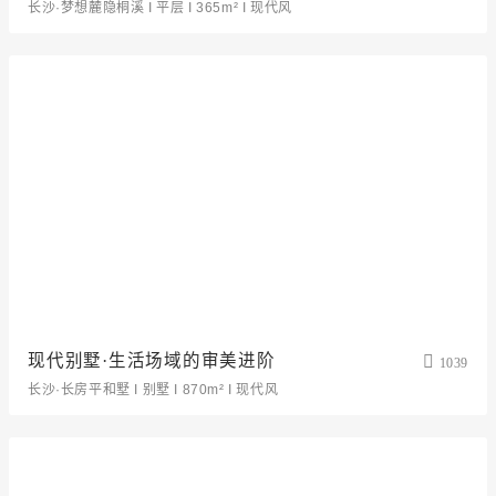
长沙·梦想麓隐桐溪 I 平层 I 365m² I 现代风
现代别墅·生活场域的审美进阶
1039
长沙·长房平和墅 I 别墅 I 870m² I 现代风