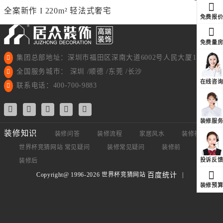
全案新作 I 220m² 轻法式奢宅
免费报
免费量
集团总部地址：深圳市福田区深南大道6002号人民大厦11楼
全国服务城市： 深圳 /顺德 /东莞 /长沙
在线咨
联系电话：400-700-9883
装修服
装修知识
装修问答
装修流程
家居风水
装修视频
世界杯竞猜网站 常见疑问
装修常见疑问
装修前
装修中
投诉反
装修后
Copyright@ 1996-2026 世界杯竞猜网站
|
百度统计
装修预