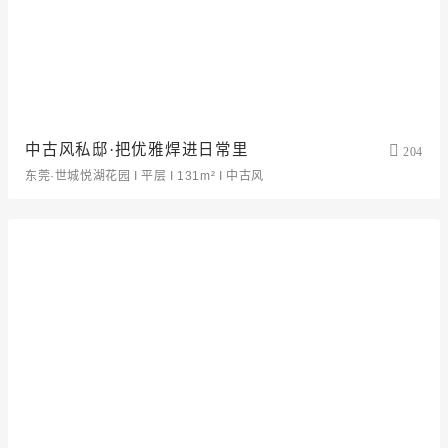
中古风私邸·把优雅焊进日常里
204
东莞·世城悦湖花园 I 平层 I 131m² I 中古风