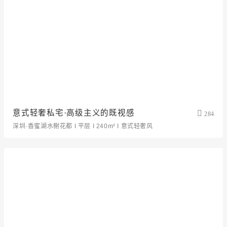
意式轻奢私宅·高级主义的既视感
284
深圳·香蜜湖水榭花都 I 平层 I 240m² I 意式轻奢风