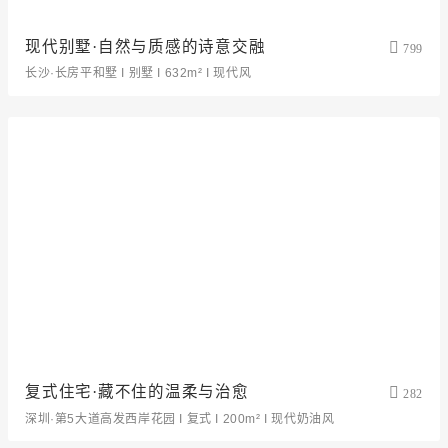
现代别墅·自然与质感的诗意交融
799
长沙·长房平和墅 I 别墅 I 632m² I 现代风
复式住宅·藏不住的温柔与治愈
282
深圳·第5大道高发西岸花园 I 复式 I 200m² I 现代奶油风