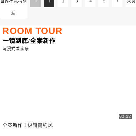
世界杯竞猜网
<
1
2
3
4
5
>
末页
站
ROOM TOUR
一镜到底/全案新作
沉浸式看实景
00:32
全案新作 I 极简简约风