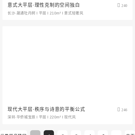
意式大平层·理性克制的空间独白
240
长沙·晟通牡丹舸 I 平层 I 210m² I 意式轻奢风
现代大平层·秩序与诗意的平衡公式
246
深圳·华侨城宝辰 I 平层 I 220m² I 现代风