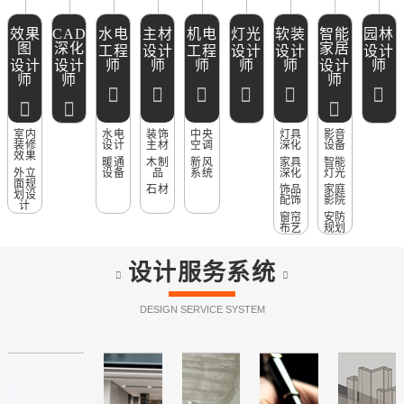
效果
CAD
水电
主材
机电
灯光
软装
智能
园林
图
深化
家居
工程
设计
工程
设计
设计
设计
设计
设计
师
师
师
师
师
设计
师
师
师
师
室内
水电
装饰
中央
灯具
影音
装修
设计
主材
空调
深化
设备
效果
暖通
木制
新风
家具
智能
外立
设备
品
系统
深化
灯光
面规
石材
饰品
家庭
划设
配饰
影院
计
窗帘
安防
布艺
规划
设计服务系统
DESIGN SERVICE SYSTEM