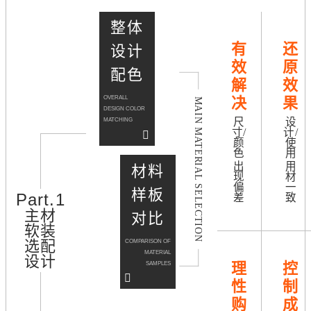
整体
有
还
设计
效
原
配色
解
效
OVERALL
决
果
MAIN MATERIAL SELECTION
DESIGN COLOR
MATCHING
尺
设
寸/
计/
颜
使
色
用
出
用
材料
现
材
偏
一
样板
Part.1
差
致
主材
对比
软装
COMPARISON OF
选配
MATERIAL
设计
SAMPLES
理
控
性
制
购
成