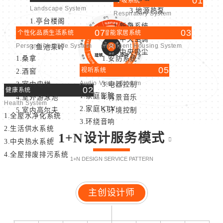
01
呼吸系统
Landscape System
3.地源热泵
Respiratory System
1.亭台楼阁
1.新风系统
07
03
个性化品质生活系统
智能家居系统
2.园林景观
2.中央空调
Personalized Life System
Intelligent Housing System
3.鱼池果岭
3.中央吸尘
1.桑拿
1.安防系统
05
视听系统
2.酒窖
2.灯光控制
Audio Visual System
3.室内电梯
3.电器控制
02
健康系统
1.家庭影院
4.室外游泳池
4.背景音乐
Health System
2.家庭KTV
5.室内高尔夫
5.环境控制
1.全屋水净化系统
3.环绕音响
2.生活供水系统
1+N设计服务模式
3.中央热水系统
4.全屋排废排污系统
1+N DESIGN SERVICE PATTERN
主创设计师