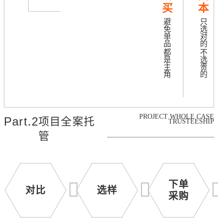
买
本
避
只
免
选
单
对
品
的
都
不
是
选
主
贵
角
的
PROJECT WHOLE CASE
Part.2
项目全案托
TRUSTEESHIP
管
下单
对比
选样
采购