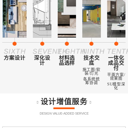
SIXTH
SEVENTH
EIGHTH
NINTH
TENT
方案设计
深化设
材料选
技术交
一体化
计
品选样
底
成品交
付
施工图/软
装/灯光
平面方案/
效果图
各系统统
筹协调
SU模型深
化
设计增值服务
DESIGN VALUE-ADDED SERVICE