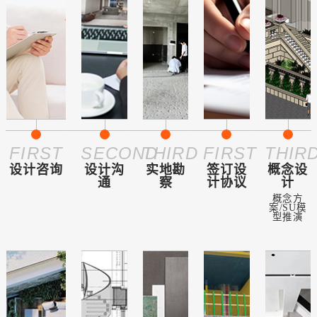
FIRST
SECOND
THIRD
FIRST
THIR
设计咨询
设计沟
实地勘
签订设
概念设
通
察
计协议
计
概念方
案/SU模
型推演