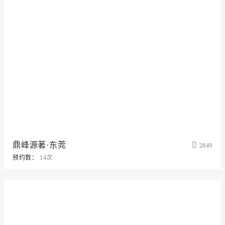
鼎峰源著·东莞
2849
预约数：
14次