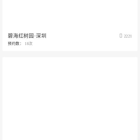
碧海红树园·深圳
2221
预约数：
18次