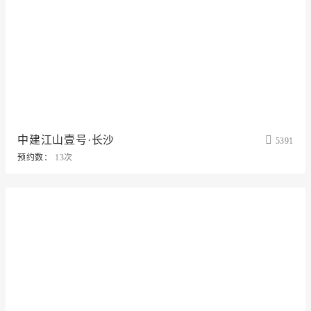
中建江山壹号·长沙
5391
预约数：
13次