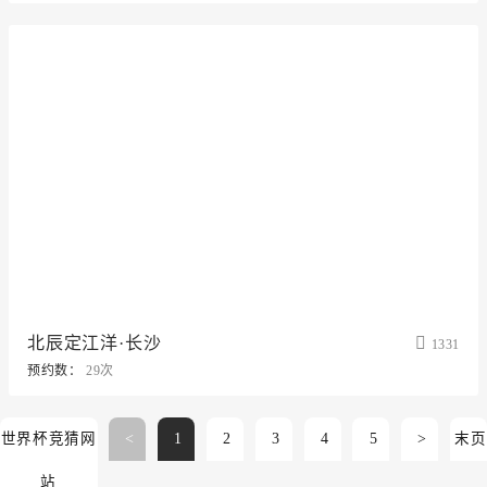
北辰定江洋·长沙
1331
预约数：
29次
世界杯竞猜网
<
1
2
3
4
5
>
末页
站