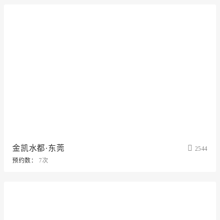
金凯水都·东莞
2544
预约数：
7次