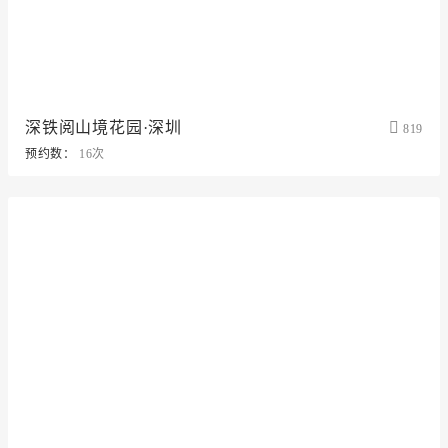
深铁阅山境花园·深圳
819
预约数：
16次