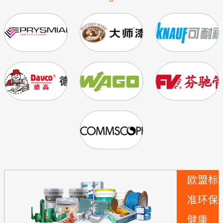
普睿司曼
美国大师漆
德高
德国WAGO
美国康普
欧盟标
准
环保
健康