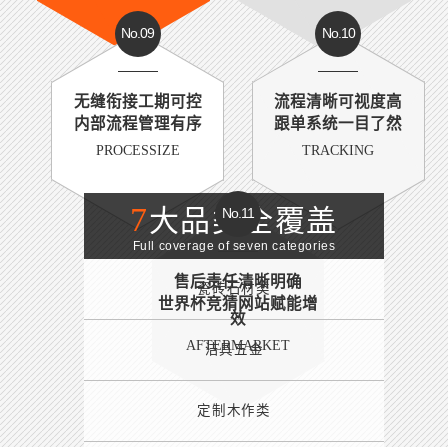
No.09
No.10
无缝衔接工期可控
流程清晰可视度高
内部流程管理有序
跟单系统一目了然
PROCESSIZE
TRACKING
7
大品类全覆盖
No.11
Full coverage of seven categories
售后责任清晰明确
瓷砖石材类
世界杯竞猜网站赋能增
效
AFTERMARKET
洁具五金
定制木作类