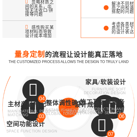
忽略材质之
解决不同材
间的关系，出
质之间和谐
现无法收口/拼
搭配的问题
接等问题
考虑各类材
感性购买某
质在灯光下
项材料而导致
的设计表达
设计成本增加
不同材料之
间拼接/收
口落地处理
量身定制
的流程让设计能真正落地
THE CUSTOMIZED PROCESS ALLOWS THE DESIGN TO TRULY LAND
实用性与审
美之间的平
衡与协调
家具/软装设计
FURNITURE SOFT
DECORATION DESIGN
04
施工及后续服务
整体调性确立
主材产品搭配
设计成果
CONSTRUCTION AND
ESTABLISHMENT OF
MAIN MATERIAL PRODUCT
DESIGNRESULTS
FOLLOW-UP SERVICES
05
GLOBAL TONALITY
MATCHING
03
06
02
空间功能设计
SPACE FUNCTION DESIGN
07