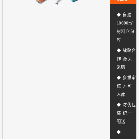
◆ 自建
10000m²
材料仓储
库
◆ 战略合
作·源头
采购
◆ 多重审
核·方可
入库
◆ 防伪包
装·统一
配送
◆