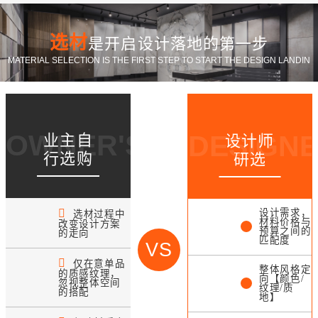
选材
是开启设计落地的第一步
MATERIAL SELECTION IS THE FIRST STEP TO START THE DESIGN LANDIN
OWNER'S CHOICE
DESIGNE
业主自
设计师
行选购
研选
设计需求，
选材过程中
材料价格与
改变设计方案
预算之间的
的走向
匹配度
VS
仅在意单品
整体风格定
的质感纹理，
向【颜色/
忽视整体空间
纹理/质
的搭配
地】