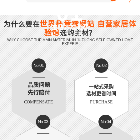
01
世界杯竞猜网站 自营家居体
为什么要在
生活方式洞察
验馆
选购主材？
LIFESTYLE INSIGHT
WHY CHOOSE THE MAIN MATERIAL IN JUZHONG SELF-OWNED HOME
EXPERIE
No.01
No.02
品质问题
一站式采购
先行赔付
选材更省时间
COMPENSATE
PURCHASE
No.03
No.04