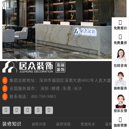
免费报价
免费量房
在线咨询
集团总部地址：深圳市福田区深南大道6002号人民大厦11楼
全国服务城市： 深圳 /顺德 /东莞 /长沙
装修服务
联系电话：400-700-9883
投诉反馈
装修知识
装修问答
装修流程
家居风水
装修视频
装修预算