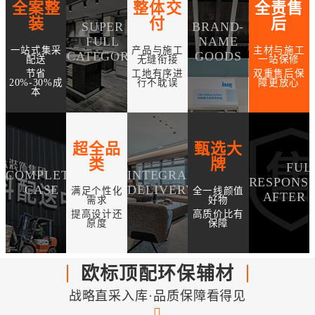
全案整
整体交
全责售
装
付
后
SUPER
BRAND-
FULL
NAME
一站式集采
产品与施工
主材与施工
CATEGORY
GOODS
配送
无缝衔接
一站保修
节省
工地有序进
双重售后保
20%-30%成
行不耽误
障更放心
本
超全品
甄选大
类
牌
FUL
COMPLETE
INTEGRAL
RESPONSI
CASE
DELIVERY
满足个性化
全一线颜值
AFTER 
需求
好物
提高设计还
高质价比有
原度
保障
欧标顶配环保辅材
战略直采入库·品质保障看得见