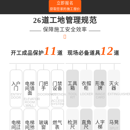
立即报名
获取您家的施工报价
26道工地管理规范
保障施工安全效率
11
12
开工成品保护
道
现场必备道具
道
工具
衣帽
形象
灭火
入户
电梯
门把
门禁
箱
柜
牌
器
门
间墙
手
设备
面
TOOL
LOCKER
IMAGE
EXTINGUISHE
ENTRY
DOORKNOB
ATTENDANCE
KIT
CARD
DOOR
&
ELEVATOR
ACCESS
ROOM
SYSTEM
WALL
检测
直角
人字
马凳
电梯
电梯
玻璃
燃气
尺
尺
梯
间过
间地
窗
表
SPLIT