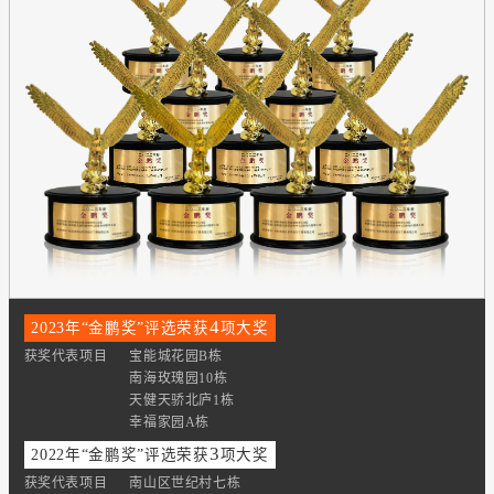
4
2023年“金鹏奖”评选荣获
项大奖
获奖代表项目
宝能城花园B栋
南海玫瑰园10栋
天健天骄北庐1栋
幸福家园A栋
3
2022年“金鹏奖”评选荣获
项大奖
获奖代表项目
南山区世纪村七栋