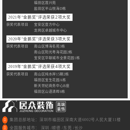
福田区莲兴苑
盐田区半山悦海D栋
2
2021年“金鹏奖”评选荣获
项大奖
获奖代表项目
宝安区壹方中心
龙岗区卓越城市中心
3
2020年“金鹏奖”评选荣获
项大奖
获奖代表项目
南山区博海名苑3栋
南山区阳光粤海花园2栋
宝安区华联城市全景花园1栋
4
2019年“金鹏奖”评选荣获
项大奖
获奖代表项目
南山区纯水岸15期2栋
福田区宝生花园A栋
新天世纪商务中心B座
福田区山语清晖6栋
集团总部地址：深圳市福田区深南大道6002号人民大厦11楼
全国服务城市： 深圳 /顺德 /东莞 /长沙