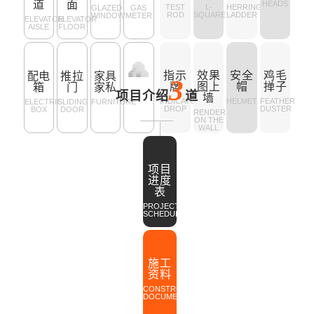
道
面
HEADS
TEST
L-
HERRINGBONE
GLAZED
GAS
ROD
SQUARE
LADDER
WINDOW
METER
ELEVATOR
ELEVATOR
AISLE
FLOOR
指示
效果
安全
鸡毛
配电
推拉
家具
3
牌
图上
帽
掸子
箱
门
家私
项目介绍
道
墙
INDICATOR
HELMET
FEATHER
ELECTRIC
SLIDING
FURNITURE
DROP
DUSTER
BOX
DOOR
RENDERINGS
ON THE
WALL
项目
进度
表
PROJECT
SCHEDULE
施工
资料
CONSTRUCTION
DOCUMENT