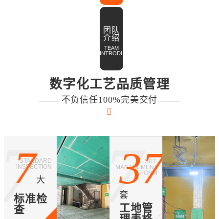
团队
介绍
TEAM
INTRODUCTION
数字化工艺品质管理
不负信任100%完美交付
7
37
7
37
STANDARD
SITE
INSPECTION
MANAGEMENT
FORM
大
套
标准检
工地管
查
理表格