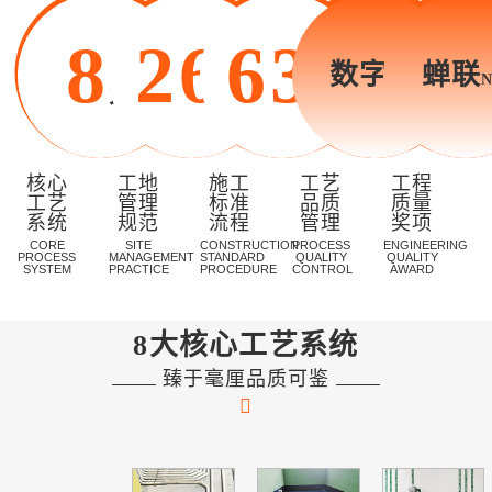
8
26
63
数字化
蝉联
大
道
项
核心
工地
施工
工艺
工程
工艺
管理
标准
品质
质量
系统
规范
流程
管理
奖项
CORE
SITE
CONSTRUCTION
PROCESS
ENGINEERING
PROCESS
MANAGEMENT
STANDARD
QUALITY
QUALITY
SYSTEM
PRACTICE
PROCEDURE
CONTROL
AWARD
8大核心工艺系统
臻于毫厘品质可鉴