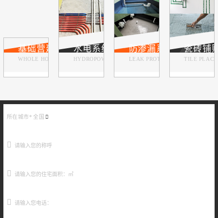
1
2
3
4
基础营建系统
水电系统
防渗漏系统
瓷砖铺
WHOLE HOUSE CUSTOMIZATION
HYDROPOWER SYSTEM
LEAK PROTECTION SYSTEM
TILE PLAC
所在城市*
全国