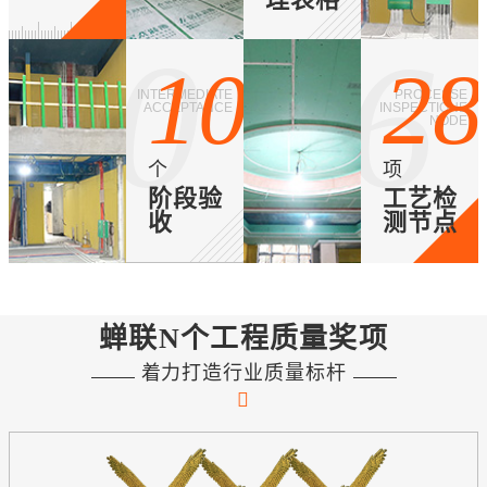
10
286
10
28
INTERMEDIATE
PROCESSE
ACCEPTANCE
INSPECTIONE
NODE
个
项
阶段验
工艺检
收
测节点
蝉联N个工程质量奖项
着力打造行业质量标杆