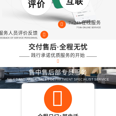
互联
评价
7×24h在线服务
7*24h ONLINE SERVICE
服务人员评价反馈
FEEDBACK OF SERVICE PERSONNEL
交付售后·全程无忧
践行承诺优质服务的开始
售中售后部专员服务
SALES AND AFTER-SALES DEPARTMENT SPECIALIST SERVICE