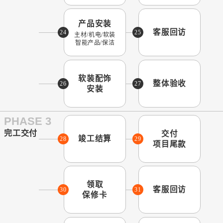
产品安装
客服回访
24
25
主材/机电/软装
智能产品/保洁
软装配饰
整体验收
26
27
安装
PHASE 3
完工交付
交付
竣工结算
28
29
项目尾款
领取
客服回访
30
31
保修卡