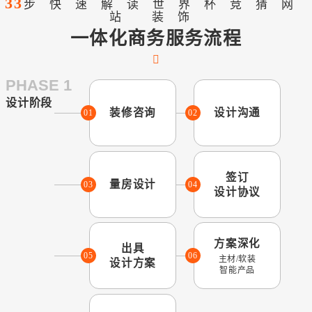
33
步快速解读世界杯竞猜网
站 装饰
一体化商务服务流程
PHASE 1
设计阶段
装修咨询
设计沟通
01
02
签订
量房设计
03
04
设计协议
方案深化
出具
05
06
主材/软装
设计方案
智能产品