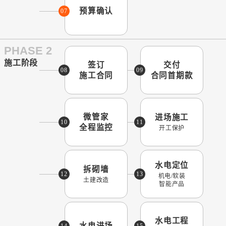
预算确认
07
PHASE 2
施工阶段
签订
交付
08
09
施工合同
合同首期款
微管家
进场施工
10
11
全程监控
开工保护
水电定位
拆砌墙
12
13
机电/软装
土建改造
智能产品
水电工程
水电进场
14
15