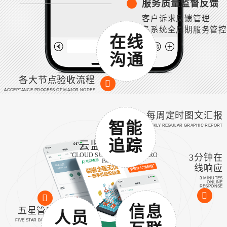
服务质量监督反馈
客户诉求反馈管理
各系统全周期服务管控
在线
沟通
各大节点验收流程
ACCEPTANCE PROCESS OF MAJOR NODES
每周定时图文汇报
智能
WEEKLY REGULAR GRAPHIC REPORT
追踪
“云监工”微管家
"CLOUD SUPERVISOR" MICRO
3分钟在
BUTLER
线响应
3 MINUTES
ONLINE
RESPONSE
信息
五星管家服务
人员
FIVE STAR BUTLER SERVICE