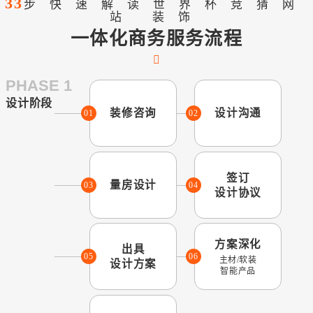
33
步快速解读世界杯竞猜网
站 装饰
一体化商务服务流程
PHASE 1
设计阶段
装修咨询
设计沟通
01
02
签订
量房设计
03
04
设计协议
方案深化
出具
05
06
主材/软装
设计方案
智能产品