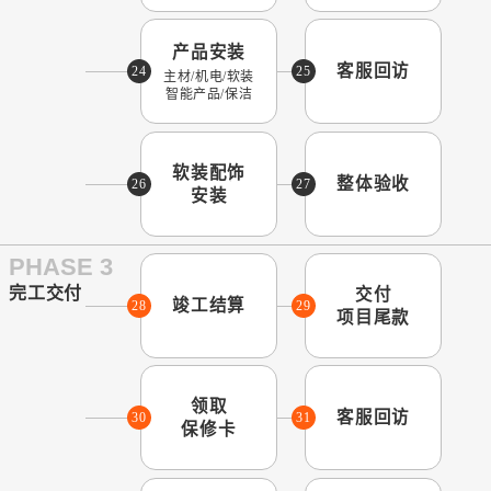
产品安装
客服回访
24
25
主材/机电/软装
智能产品/保洁
软装配饰
整体验收
26
27
安装
PHASE 3
完工交付
交付
竣工结算
28
29
项目尾款
领取
客服回访
30
31
保修卡