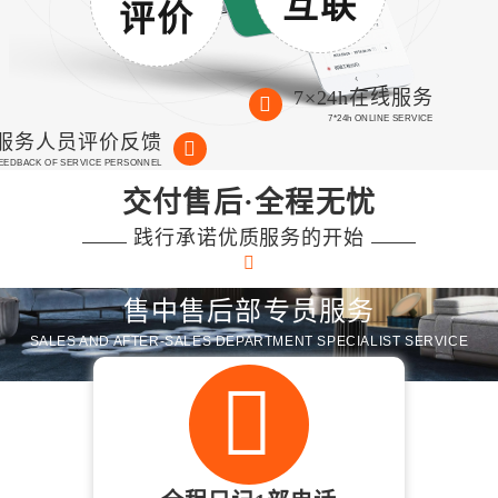
互联
评价
7×24h在线服务
7*24h ONLINE SERVICE
服务人员评价反馈
FEEDBACK OF SERVICE PERSONNEL
交付售后·全程无忧
践行承诺优质服务的开始
售中售后部专员服务
SALES AND AFTER-SALES DEPARTMENT SPECIALIST SERVICE