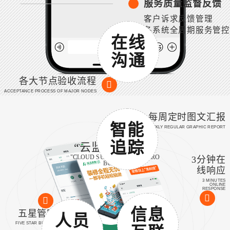
服务质量监督反馈
客户诉求反馈管理
各系统全周期服务管控
在线
沟通
各大节点验收流程
ACCEPTANCE PROCESS OF MAJOR NODES
每周定时图文汇报
智能
WEEKLY REGULAR GRAPHIC REPORT
追踪
“云监工”微管家
"CLOUD SUPERVISOR" MICRO
3分钟在
BUTLER
线响应
3 MINUTES
ONLINE
RESPONSE
信息
五星管家服务
人员
FIVE STAR BUTLER SERVICE