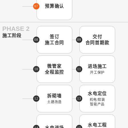
预算确认
07
PHASE 2
施工阶段
签订
交付
08
09
施工合同
合同首期款
微管家
进场施工
10
11
全程监控
开工保护
水电定位
拆砌墙
12
13
机电/软装
土建改造
智能产品
水电工程
水电进场
14
15