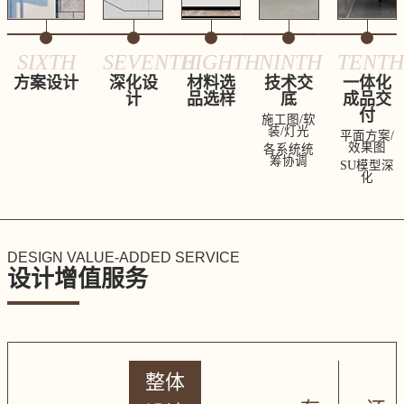
SIXTH
SEVENTH
EIGHTH
NINTH
TENTH
方案设计
深化设
材料选
技术交
一体化
计
品选样
底
成品交
付
施工图/软
装/灯光
平面方案/
效果图
各系统统
筹协调
SU模型深
化
DESIGN VALUE-ADDED SERVICE
设计增值服务
整体