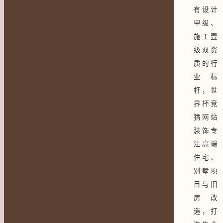
有设计
甲级、
施工壹
级双资
质的行
业标
杆，世
界杯竞
猜网站
装饰专
注高端
住宅、
别墅项
目与旧
房改
造，打