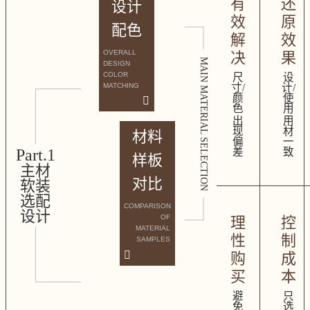
有
还
设计
效
原
配色
解
效
OVERALL
决
果
MAIN MATERIAL SELECTION
DESIGN
COLOR
尺
设
MATCHING
寸/
计/
颜
使
色
用
出
用
现
材
材料
偏
一
Part.1
差
致
样板
主材
对比
软装
选配
COMPARISON
设计
OF
理
控
MATERIAL
性
制
SAMPLES
购
成
买
本
避
只
免
选