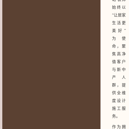
始终以
“让居家
生活更
美好”
为使
命，聚
焦高净
值客户
与新中
产人
群，提
供全维
度设计
施工服
务。
作为拥