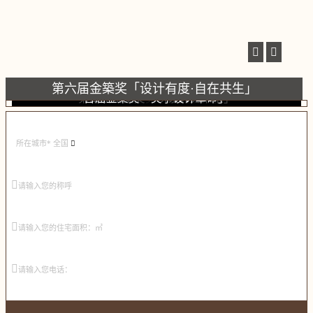
第六届金築奖「设计有度·自在共生」
第五届金築奖「设计向上·质造美好」
第二届金築奖「以设计见未来」
首届金築奖「美学设计革命」
第四届金築奖「设计为先」
第三届金築奖「敬畏设计」
所在城市*
全国