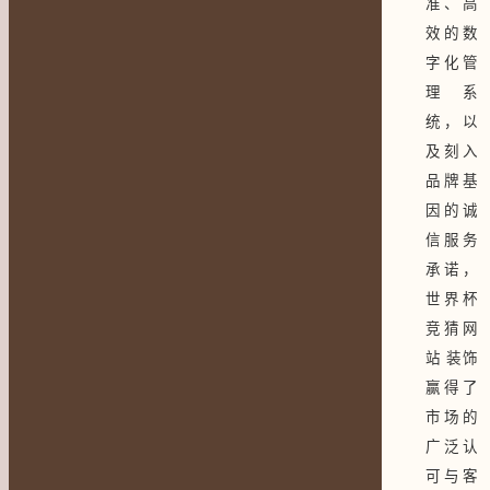
准、高
效的数
字化管
理系
统，以
及刻入
品牌基
因的诚
信服务
承诺，
世界杯
竞猜网
站 装饰
赢得了
市场的
广泛认
可与客