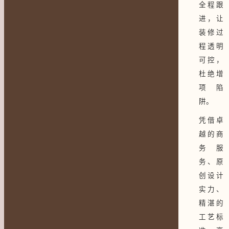
全程跟
进，让
装修过
程透明
可控，
杜绝增
项陷
阱。
凭借卓
越的商
务服
务、原
创设计
实力、
精湛的
工艺标