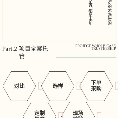
单
对
品
的
都
不
是
选
主
贵
角
的
PROJECT WHOLE CASE
Part.2
项目全案托
TRUSTEESHIP
管
下单
对比
选样
采购
定制
现场