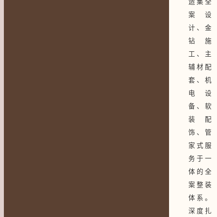
造集全
案设
计、金
钻施
工、主
辅材配
套、机
电设
备、软
装配
饰、管
家式服
务于一
体的全
案整装
体系。
深度扎