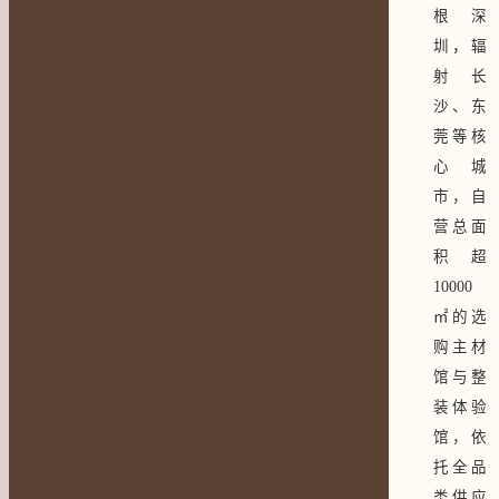
根深
圳，辐
射长
沙、东
莞等核
心城
市，自
营总面
积超
10000
㎡的选
购主材
馆与整
装体验
馆，依
托全品
类供应