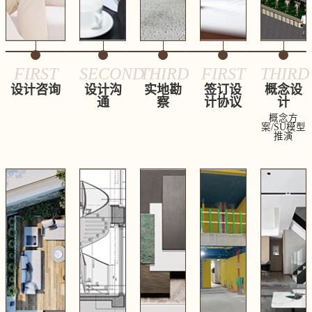
FIRST
SECOND
THIRD
FIRST
THIRD
设计咨询
设计沟
实地勘
签订设
概念设
通
察
计协议
计
概念方
案/SU模型
推演