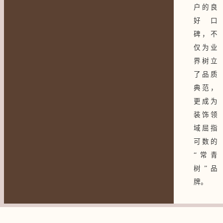
户的良
好口
碑，不
仅为业
界树立
了品质
典范，
更成为
装饰领
域屈指
可数的
“常青
树”品
牌。