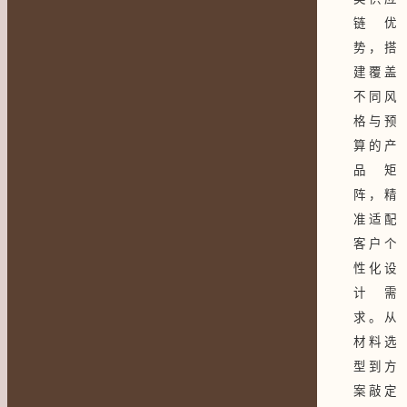
链优
势，搭
建覆盖
不同风
格与预
算的产
品矩
阵，精
准适配
客户个
性化设
计需
求。从
材料选
型到方
案敲定