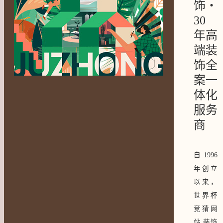
饰・
30
年高
端装
饰全
案一
体化
服务
商
自 1996
年创立
以来，
世界杯
竞猜网
站 装饰