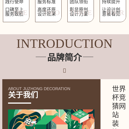
践行使命
服务标准
团队领衔
持续提升
口碑至上
高度还原
彰显原创
让设计创
ONE
TWO
THREE
FOUR
服务致胜
设计效果
设计力量
意被看见
INTRODUCTION
品牌简介
世界
ABOUT JUZHONG DECORATION
关于我们
杯竞
猜网
站
装