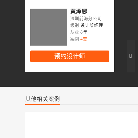
黄泽娜
深圳前海分公司
级别
设计部经理
从业
8年
案例
4套
预约设计师
高雄
深圳前海分公司
级别
设计总监
从业
9年
其他相关案例
案例
2套