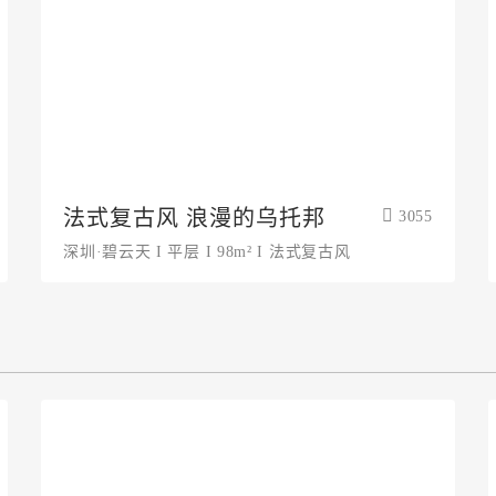
法式复古风 浪漫的乌托邦
3055
深圳·碧云天 I 平层 I 98m² I 法式复古风