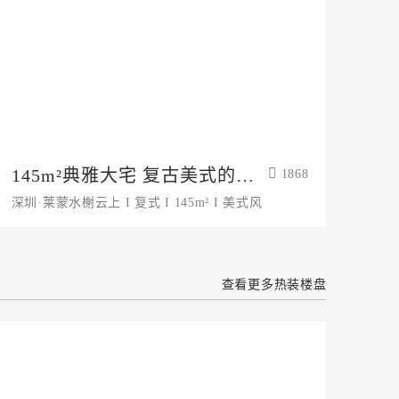
145m²典雅大宅 复古美式的庄
1868
重与温馨
深圳·莱蒙水榭云上 I 复式 I 145m² I 美式风
查看更多热装楼盘