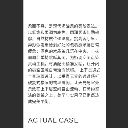
柔而不寡，是现代奶油风的高阶表达。
以低饱和柔调为底色，圆润线条勾勒轮
廓，自然材质传递温度。挑高客厅里，
异形沙发用恰到好处的包裹感承接日常
疲惫；深色的木质茶几沉在中央，一抹
珊瑚红单椅跳跃其间，为奶调空间点染
灵动生机。材质配比精准妥帖，让开阔
的挑空区域自带治愈滤镜。 上下贯通式
全景玻璃设计，以垂直无界的通透感打
破复式楼层的物理隔阂，让天光与室外
景致在上下层空间自由流动；在简约整
洁的骨架之上，美学与实用早已悄然达
成完美平衡。
ACTUAL CASE