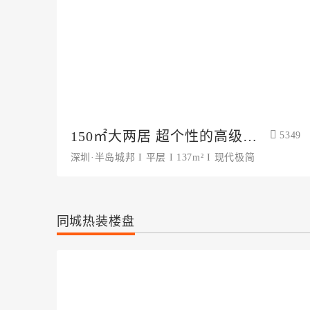
150㎡大两居 超个性的高级冷
5349
淡风
深圳·半岛城邦 I 平层 I 137m² I 现代极简
同城热装楼盘