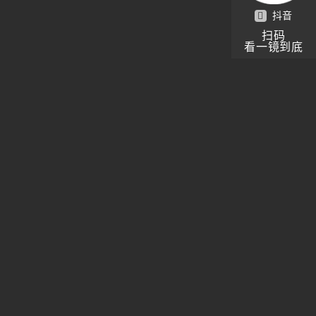
抖音
扫码
看一镜到底