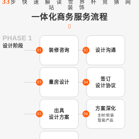
33
步快速解读世界杯竞猜网
站 装饰
一体化商务服务流程
PHASE 1
设计阶段
装修咨询
设计沟通
01
02
签订
量房设计
03
04
设计协议
方案深化
出具
05
06
主材/软装
设计方案
智能产品