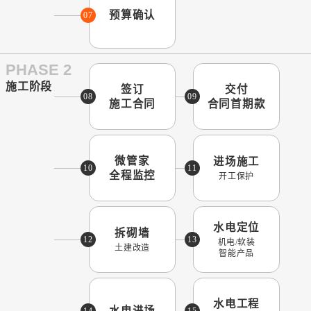
预算确认
07
PHASE 2
施工阶段
签订
交付
08
09
施工合同
合同首期款
微管家
进场施工
10
11
全程监控
开工保护
水电定位
拆砌墙
12
13
机电/软装
土建改造
智能产品
水电工程
水电进场
14
15