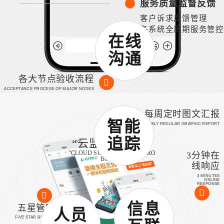
服务质量监督反馈
客户诉求反馈管理
各系统全周期服务管控
在线
沟通
各大节点验收流程
ACCEPTANCE PROCESS OF MAJOR NODES
每周定时图文汇报
智能
WEEKLY REGULAR GRAPHIC REPORT
追踪
“云监工”微管家
"CLOUD SUPERVISOR" MICRO
3分钟在
BUTLER
线响应
3 MINUTES
ONLINE
RESPONSE
信息
五星管家服务
人员
FIVE STAR BUTLER SERVICE