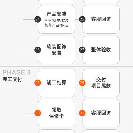
产品安装
客服回访
24
25
主材/机电/软装
智能产品/保洁
软装配饰
整体验收
26
27
安装
PHASE 3
完工交付
交付
竣工结算
28
29
项目尾款
领取
客服回访
30
31
保修卡