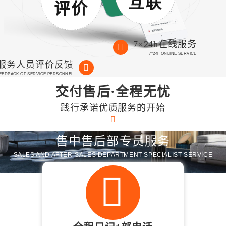
互联
评价
7×24h在线服务
7*24h ONLINE SERVICE
服务人员评价反馈
FEEDBACK OF SERVICE PERSONNEL
交付售后·全程无忧
践行承诺优质服务的开始
售中售后部专员服务
SALES AND AFTER-SALES DEPARTMENT SPECIALIST SERVICE