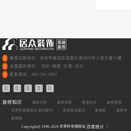
集团总部地址：深圳市福田区深南大道6002号人民大厦11楼
全国服务城市： 深圳 /顺德 /东莞 /长沙
联系电话：400-700-9883
装修知识
装修问答
装修流程
家居风水
装修视频
世界杯竞猜网站 常见疑问
装修常见疑问
装修前
装修中
装修后
Copyright@ 1996-2026 世界杯竞猜网站
|
百度统计