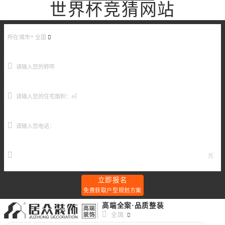
世界杯竞猜网站
所在城市*
全国
元
立即报名
免费获取户型规划方案
高端全案·品质整装
全国