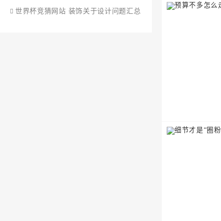
世界杯竞猜网站 装饰关于设计问题汇总