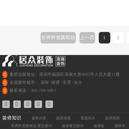
世界杯竞猜网站
上一页
1
2
集团总部地址：深圳市福田区深南大道6002号人民大厦11楼
全国服务城市： 深圳 /顺德 /东莞 /长沙
联系电话：400-700-9883
装修知识
装修问答
装修流程
家居风水
装修视频
世界杯竞猜网站 常见疑问
装修常见疑问
装修前
装修中