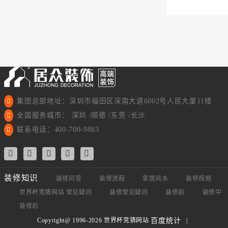
集团总部地址：深圳市福田区深南大道6002号人民大厦11楼
全国服务城市： 深圳 /顺德 /东莞 /长沙
联系电话：400-700-9883
装修知识
装修问答
装修流程
家居风水
装修视频
世界杯竞猜网站 常见疑问
装修常见疑问
装修前
装修中
装修后
Copyright@ 1996-2026 世界杯竞猜网站
|
百度统计