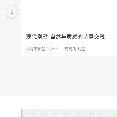
现代别墅·自然与质感的诗意交融
长房平和墅·632m²
现代风·别墅