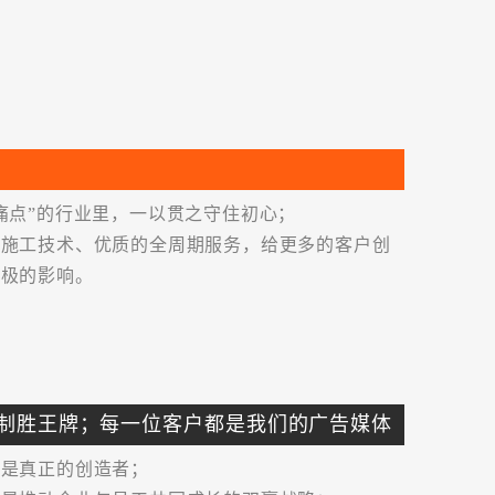
宅软装设计”
等奖
类工程“金鹏奖”
装饰实例大奖赛金/银奖
“优秀奖”
痛点”的行业里，一以贯之守住初心；
的施工技术、优质的全周期服务，给更多的客户创
第二届中国（深圳）国际文化产业博览交易会中国创意设计大奖住宅装饰设计“优秀奖”
积极的影响。
崇家装设计师”称号及“设计师提名奖”
奖
宅）室内设计明星大赛银奖、铜奖
制胜王牌；每一位客户都是我们的广告媒体
、是真正的创造者；