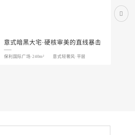
意式暗黑大宅·硬核审美的直线暴击
现
保利国际广场·240m²
意式轻奢风·平层
长房