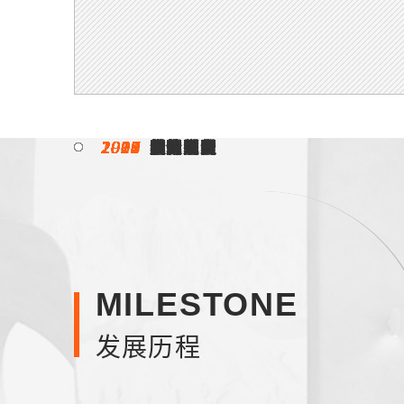
1996
1998
2000
2003
2004
2005
2007
2008
2009
2012
2013
2015
2017
2018
2019
2020
2021
2022
2023
2024
2025
入驻
引领
奠定方向
全新定位
扩大版图
变革颠覆
荣耀满贯
双甲资质
墅造实力
屡获殊荣
质的飞跃
细分产业
模式创新
超越改变
实力见证
逆势而上
蓄势而发
稳中求进
守正蜕变
全新征程
韧性增长
MILESTONE
发展历程