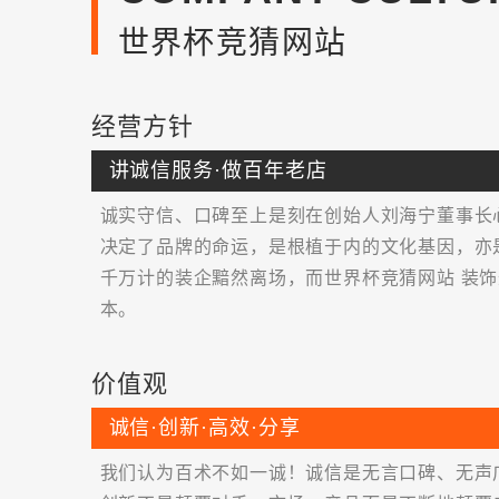
世界杯竞猜网站
经营方针
讲诚信服务·做百年老店
诚实守信、口碑至上是刻在创始人刘海宁董事长
决定了品牌的命运，是根植于内的文化基因，亦
千万计的装企黯然离场，而世界杯竞猜网站 装
本。
价值观
诚信·创新·高效·分享
我们认为百术不如一诚！诚信是无言口碑、无声