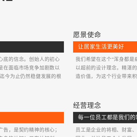
金堂奖“2020年度杰出一私
2020年“岭南杯”住宅类一
2019年度深圳市装饰家装
愿景使命
第二届“欧典杯”全国居室
让居家生活更美好
第六届中国室内设计双年展
心底的信念。创始人的初心
我们希望在这个“浑身都是
是在面临市场竞争加剧数以
以超前的设计理念，精湛
饰迄今为止仍然稳健发展的根
造价值，为这个行业带来
2008年“深圳十大最受尊
IDCF2008最佳展示设计大
经营理念
2007年威能杯中国（住
每一位员工都是我们的
广告，是契约精神的核心；
员工是企业的将相、财富