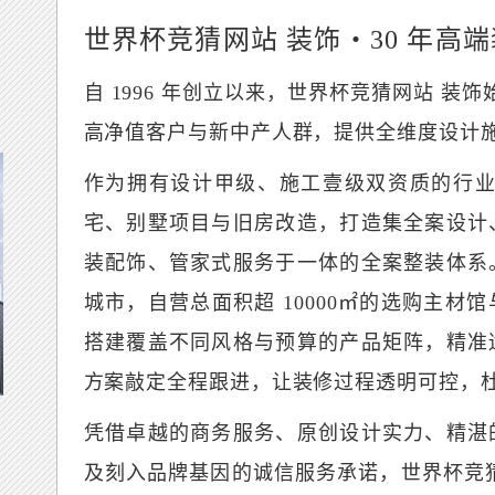
世界杯竞猜网站 装饰・30 年高
自 1996 年创立以来，世界杯竞猜网站 装
高净值客户与新中产人群，提供全维度设计
作为拥有设计甲级、施工壹级双资质的行业
宅、别墅项目与旧房改造，打造集全案设计
装配饰、管家式服务于一体的全案整装体系
城市，自营总面积超 10000㎡的选购主
搭建覆盖不同风格与预算的产品矩阵，精准
方案敲定全程跟进，让装修过程透明可控，
凭借卓越的商务服务、原创设计实力、精湛
及刻入品牌基因的诚信服务承诺，世界杯竞