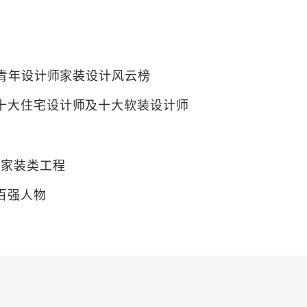
0”青年设计师家装设计风云榜
“十大住宅设计师及十大软装设计师
师
”家装类工程
计百强人物
创新大赛“红鼎风尚TOP10”
师
计百强人物