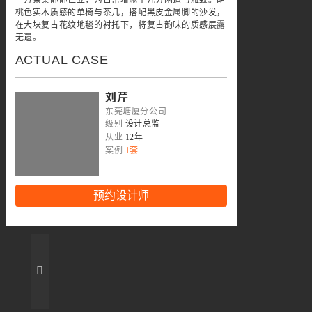
桃色实木质感的单椅与茶几，搭配黑皮金属脚的沙发，
在大块复古花纹地毯的衬托下，将复古韵味的质感展露
无遗。
ACTUAL CASE
刘芹
东莞塘厦分公司
级别
设计总监
从业
12年
案例
1套
预约设计师
朱宇平
东莞塘厦分公司
级别
设计部经理
从业
13年
案例
1套