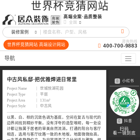
世界杯竞猜网站
高端全案·品质整装
全国
装修案例
咨询热线
世界杯竞猜网站 高端设计网站
400-700-9883
导航
中古风私邸·把优雅焊进日常里
小红书
Project Name
世城悦湖花园
Project Type
平层
Project Area
131m²
Project Style
中古风
以黑、白、棕的沉敛色调为基底，空间在复古与现代的
抖音
边界间找到精妙平衡。没有浮夸的造型堆砌，每一处设
计都让独属于居者的审美自然流淌。打通的阳台与客厅
扫码
看一镜到底
相连，选用与客厅纹路一致的木地板，地面微微抬高，
一方茶桌静静伫立，为日常增添了几分闲适与雅致。胡