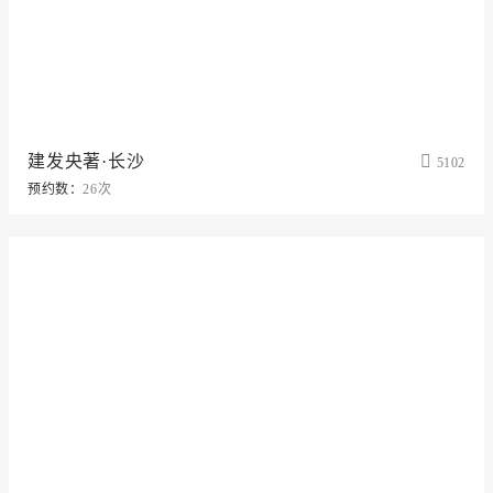
建发央著·长沙
5102
预约数：
26次