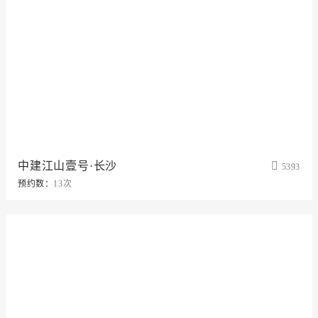
中建江山壹号·长沙
5393
预约数：
13次