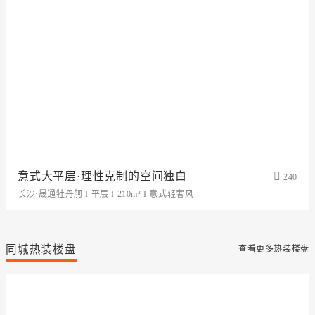
意式大平层·理性克制的空间独白
240
长沙·晟通牡丹舸 I 平层 I 210m² I 意式轻奢风
同城热装楼盘
查看更多热装楼盘