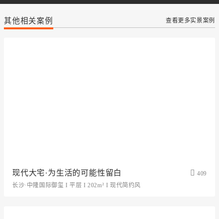
其他相关案例
查看更多实景案例
现代大宅·为生活的可能性留白
409
长沙·中隆国际御玺 I 平层 I 202m² I 现代简约风