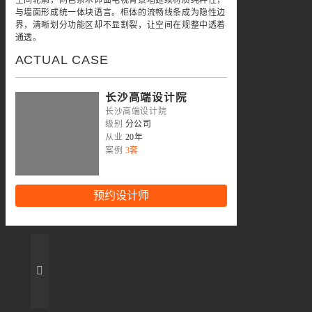
与墙面形成统一体块语言。柜体的流畅线条成为隐性边
界，清晰划分功能区却不显割裂，让空间在规整中透着
通透。
ACTUAL CASE
长沙高端设计院
长沙高端设计院
级别
分公司
从业
20年
案例
3套
预约设计师