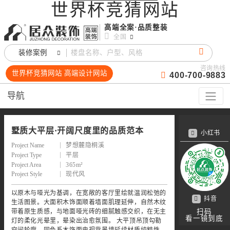
世界杯竞猜网站
高端全案·品质整装
全国
装修案例
咨询热线
世界杯竞猜网站 高端设计网站
400-700-9883
导航
墅质大平层·开阔尺度里的品质范本
小红书
Project Name
梦想麓隐桐溪
Project Type
平层
Project Area
365m²
Project Style
现代风
以原木与哑光为基调，在宽敞的客厅里绘就温润松弛的
抖音
生活图景。大面积木饰面顺着墙面肌理延伸，自然木纹
带着原生质感，与地面哑光砖的细腻触感交织，在无主
扫码
看一镜到底
灯的柔化光晕里，晕染出治愈氛围。 大平顶吊顶勾勒
空间轮廓，同色系木饰面电视背景墙延续材质纯粹性，