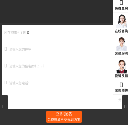
免费量
在线咨
所在城市*
全国
装修服
投诉反
装修预
长
长
元
沙
沙
·
·
立即报名
晟
中
免费获取户型规划方案
通
隆
牡
国