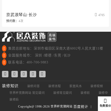
京武浪琴山·长沙
4705
预约数：
4次
集团总部地址：深圳市福田区深南大道6002号人民大厦11楼
全国服务城市： 深圳 /顺德 /东莞 /长沙
联系电话：400-700-9883
装修知识
装修问答
装修流程
家居风水
装修视频
世界杯竞猜网站 常见疑问
装修常见疑问
装修前
装修中
装修后
免费报
Copyright@ 1996-2026 世界杯竞猜网站
|
百度统计