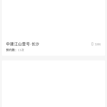
中建江山壹号·长沙
5391
预约数：
13次