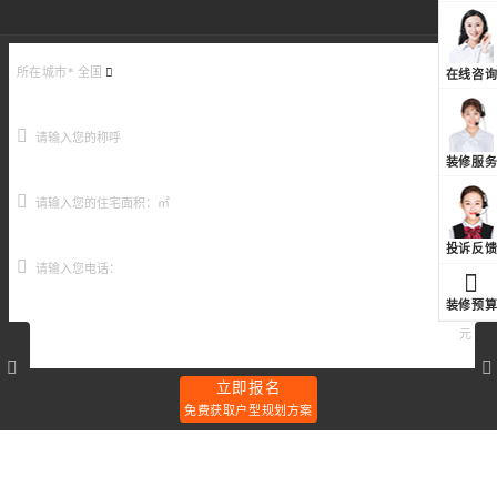
所在城市*
全国
在线咨
装修服
投诉反
装修预
长
长
元
沙
沙
·
·
立即报名
京
鑫
免费获取户型规划方案
武
远
浪
紫
琴
樾
山
香