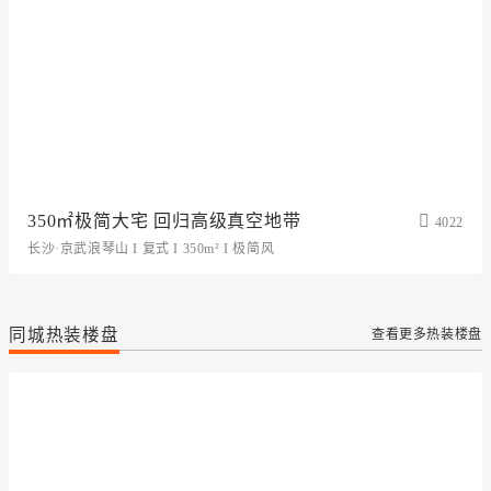
350㎡极简大宅 回归高级真空地带
4022
长沙·京武浪琴山 I 复式 I 350m² I 极简风
同城热装楼盘
查看更多热装楼盘