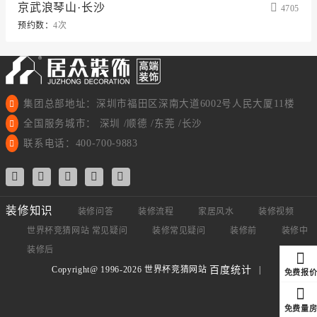
京武浪琴山·长沙
4705
预约数：
4次
集团总部地址：深圳市福田区深南大道6002号人民大厦11楼
全国服务城市： 深圳 /顺德 /东莞 /长沙
联系电话：400-700-9883
装修知识
装修问答
装修流程
家居风水
装修视频
世界杯竞猜网站 常见疑问
装修常见疑问
装修前
装修中
装修后
Copyright@ 1996-2026 世界杯竞猜网站
|
百度统计
免费报
免费量