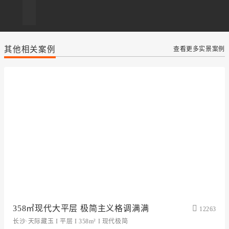
其他相关案例
查看更多实景案例
358㎡现代大平层 极简主义格调满满
12263
长沙·天际藏玉 I 平层 I 358m² I 现代极简