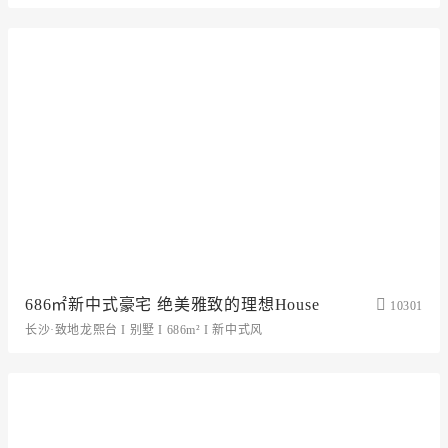
686㎡新中式豪宅 绝美雅致的理想House
10301
长沙·致地龙熙台 I 别墅 I 686m² I 新中式风