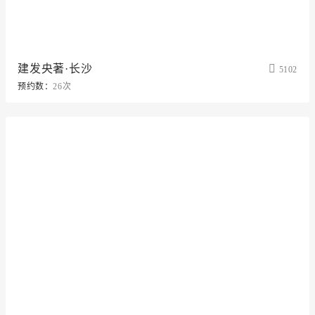
建发央著·长沙
5102
预约数：
26次