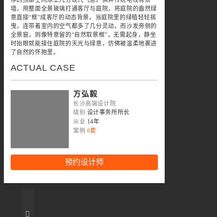
墙，用整面全景玻璃打通客厅与庭院，将庭院的盎然绿
意直接“框”成客厅的动态背景。当庭院里的绿植轻轻摇
曳，连带着室内的空气都多了几分灵动。而沙发旁侧的
全景窗，则像特意留的“自然取景框”，无需起身，静坐
时抬眼就能接住庭院的天光与绿意，仿佛被温柔地裹进
了自然的怀抱里。
ACTUAL CASE
方弘毅
长沙高端设计院
级别
设计事务所所长
从业
14年
案例
6套
预约设计师