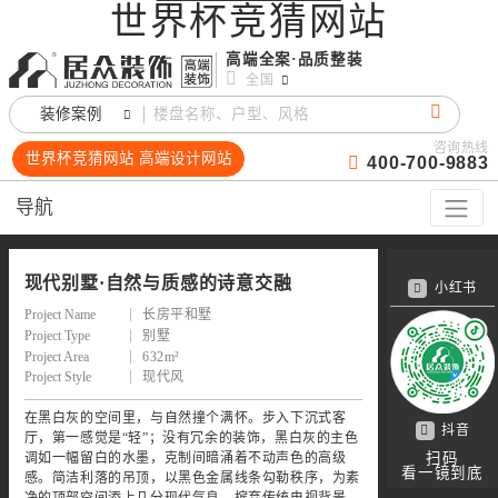
世界杯竞猜网站
高端全案·品质整装
全国
装修案例
咨询热线
世界杯竞猜网站 高端设计网站
400-700-9883
导航
现代别墅·自然与质感的诗意交融
小红书
Project Name
长房平和墅
Project Type
别墅
Project Area
632m²
Project Style
现代风
在黑白灰的空间里，与自然撞个满怀。步入下沉式客
抖音
厅，第一感觉是“轻”；没有冗余的装饰，黑白灰的主色
调如一幅留白的水墨，克制间暗涌着不动声色的高级
扫码
看一镜到底
感。简洁利落的吊顶，以黑色金属线条勾勒秩序，为素
净的顶部空间添上几分现代气息。摈弃传统电视背景