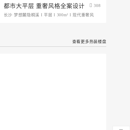
都市大平层 重奢风格全案设计
308
长沙·梦想麓隐桐溪 I 平层 I 300m² I 现代重奢风
查看更多热装楼盘