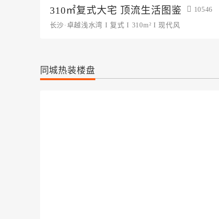
310㎡复式大宅 顶流生活图鉴
10546
长沙·卓越浅水湾 I 复式 I 310m² I 现代风
同城热装楼盘