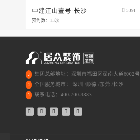
中建江山壹号·长沙
5391
预约数：
13次
集团总部地址：深圳市福田区深南大道6002号
全国服务城市： 深圳 /顺德 /东莞 /长沙
联系电话：400-700-9883
长