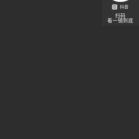
抖音
扫码
看一镜到底