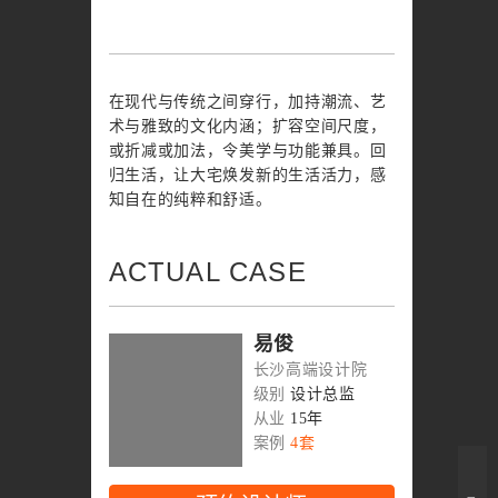
在现代与传统之间穿行，加持潮流、艺
术与雅致的文化内涵；扩容空间尺度，
或折减或加法，令美学与功能兼具。回
归生活，让大宅焕发新的生活活力，感
知自在的纯粹和舒适。
ACTUAL CASE
易俊
长沙高端设计院
级别
设计总监
从业
15年
案例
4套