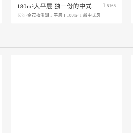
180m²大平层 独一份的中式风
5165
情
长沙·金茂梅溪湖 I 平层 I 180m² I 新中式风