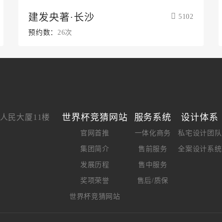
建发央著·长沙
5102
预约数：
26次
世界杯竞猜网站
服务系统
设计体系
人民大厦11楼
官网首推
一体化商务
私宅设计团队
集团简介
售前服务
全案设计系统
发展历程
售中服务
奖项荣誉
售后/质保
世界杯竞猜网站