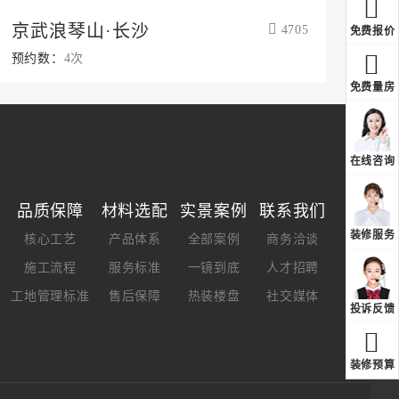
京武浪琴山·长沙
4705
免费报价
预约数：
4次
免费量房
在线咨询
品质保障
材料选配
实景案例
联系我们
装修服务
核心工艺
产品体系
全部案例
商务洽谈
施工流程
服务标准
一镜到底
人才招聘
工地管理标准
售后保障
热装楼盘
社交媒体
投诉反馈
装修预算
长