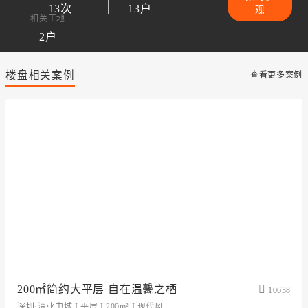
13次
13户
观
相关工地
2户
楼盘相关案例
查看更多案例
200㎡简约大平层 自在温馨之栖
10638
深圳·深业中城 I 平层 I 200m² I 现代风