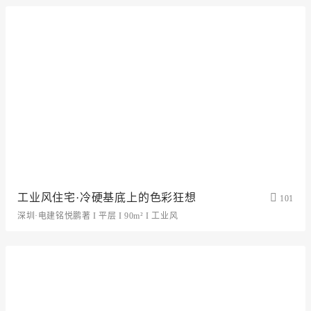
工业风住宅·冷硬基底上的色彩狂想
101
深圳·电建铭悦鹏著 I 平层 I 90m² I 工业风