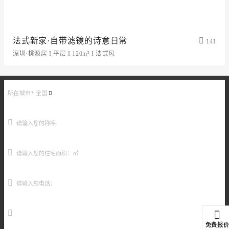
法式新家·自带滤镜的诗意日常
141
深圳·桃源居 I 平层 I 120m² I 法式风
所在城市*
全国
元
免费报