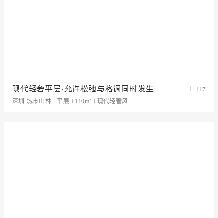
现代轻奢平层·允许松弛与格调同时发生
117
深圳·城市山林 I 平层 I 110m² I 现代轻奢风