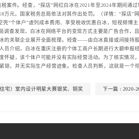
税案件。经查，“探店”网红白冰在2021年至2024年期间
.18万元，国家税务总局依法对其作出处罚。（详情：“探店
空壳“个体户”虚列成本费用、享受税收优惠白冰，短视频博主，
局调查发现，白冰在网络平台的变现方式主要是广告合作，且佣
冰的关联企业展开全面梳理。经查——由白冰直接或间接持
人员介绍，白冰在重庆注册的个体工商户长期进行大额申报
度怀疑，该个体户可能并没有实际经营活动。为了核实情况
紧锁，并无实际生产经营迹象。检查人员判断，这就是一个彻
中国（住宅）室内设计明星大赛银奖、铜奖
下一篇
: 202