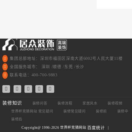
集团总部地址：深圳市福田区深南大道6002号人民大厦11楼
全国服务城市： 深圳 /顺德 /东莞 /长沙
联系电话：400-700-9883
装修知识
装修问答
装修流程
家居风水
装修视频
世界杯竞猜网站 常见疑问
装修常见疑问
装修前
装修中
装修后
Copyright@ 1996-2026 世界杯竞猜网站
|
百度统计