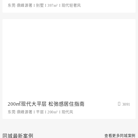
东莞·鼎峰源著 I 别墅 I 397m² I 现代轻奢风
200㎡现代大平层 松弛感居住指南
3091
东莞·鼎峰源著 I 平层 I 200m² I 现代风
同城最新案例
查看更多同城案例