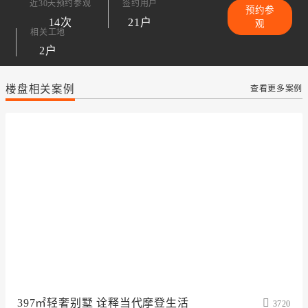
近30天预约参观
签约用户
预约参
14次
21户
观
相关工地
2户
楼盘相关案例
查看更多案例
397㎡轻奢别墅 诠释当代摩登生活
3720