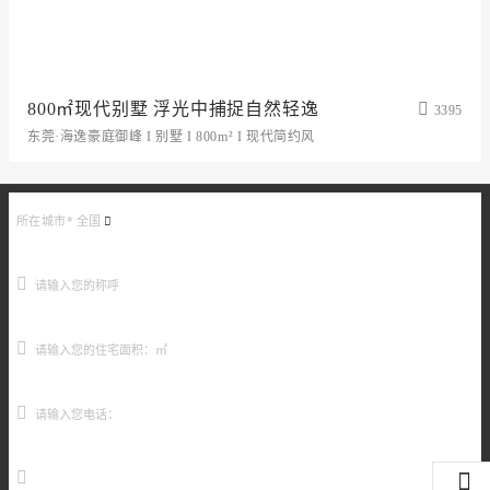
800㎡现代别墅 浮光中捕捉自然轻逸
3395
东莞·海逸豪庭御峰 I 别墅 I 800m² I 现代简约风
所在城市*
全国
元