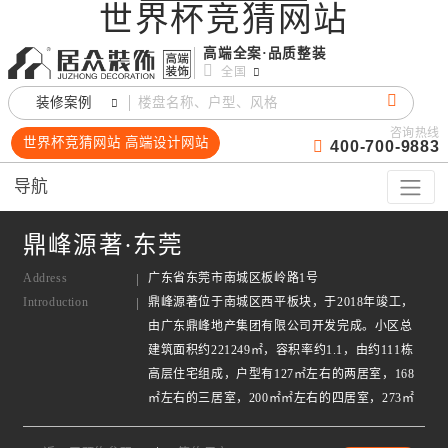
世界杯竞猜网站
高端全案·品质整装
全国
装修案例
咨询热线
世界杯竞猜网站 高端设计网站
400-700-9883
导航
鼎峰源著·东莞
Address
广东省东莞市南城区板岭路1号
Introduction
鼎峰源著位于南城区西平板块，于2018年竣工，
由广东鼎峰地产集团有限公司开发完成。小区总
建筑面积约221249㎡，容积率约1.1，由约111栋
高层住宅组成，户型有127㎡左右的两居室，168
㎡左右的三居室，200㎡㎡左右的四居室，273㎡
左右的五居室。