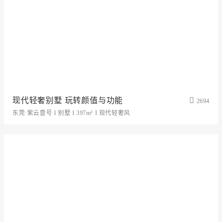
现代轻奢别墅 玩转颜值与功能
2694
东莞·紫云壹号 I 别墅 I 397m² I 现代轻奢风