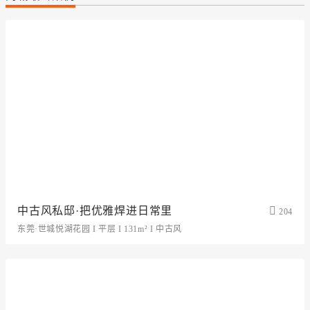
中古风私邸·把优雅焊进日常里
204
东莞·世城悦湖花园 I 平层 I 131m² I 中古风