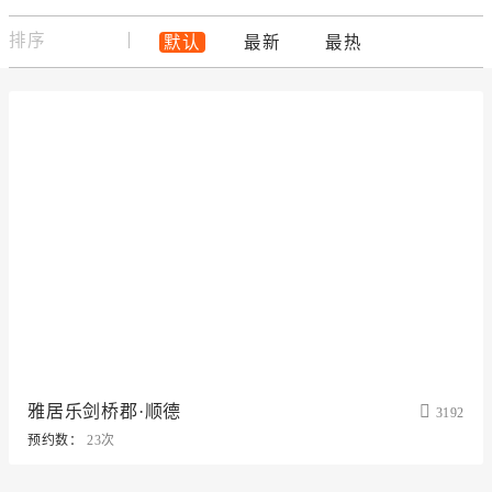
排序
默认
最新
最热
雅居乐剑桥郡·顺德
3192
预约数：
23次