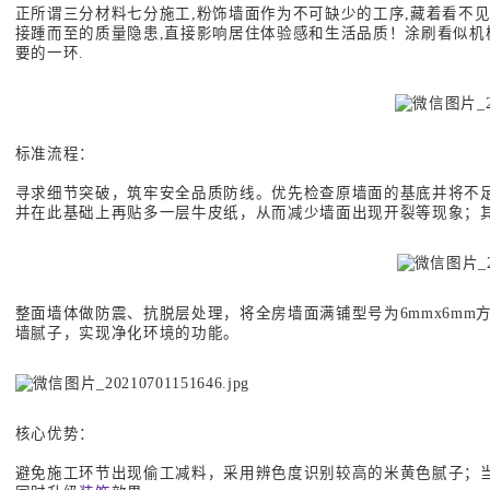
正所谓三分材料七分施工,粉饰墙面作为不可缺少的工序,藏着看不见的
接踵而至的质量隐患,直接影响居住体验感和生活品质！涂刷看似机械
要的一环.
标准流程：
寻求细节突破，筑牢安全品质防线。优先检查原墙面的基底并将不
并在此基础上再贴多一层牛皮纸，从而减少墙面出现开裂等现象；
整面墙体做防震、抗脱层处理，将全房墙面满铺型号为6mmx6mm
墙腻子，实现净化环境的功能。
核心优势：
避免施工环节出现偷工减料，采用辨色度识别较高的米黄色腻子；