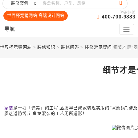
装修案例
咨询热线
世界杯竞猜网站 高端设计网站
400-700-9883
导航
世界杯竞猜网站
>
装修知识
>
装修问答
>
装修常见疑问
细节才是“圈
细节才是
家装
是一项「造美」的工程,品质早已成家装现实版的“照妖镜”,涉
质这道防线,让鱼龙混杂的工艺无所遁形！