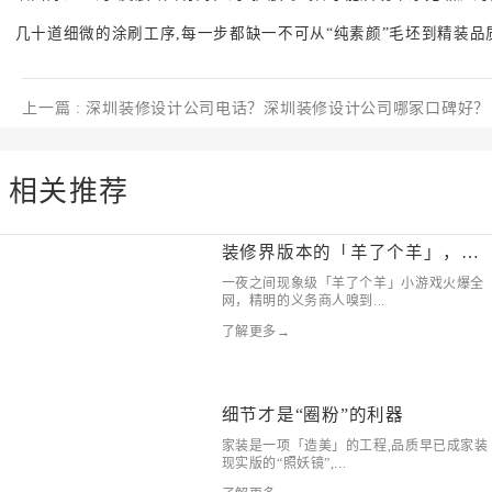
几十道细微的涂刷工序,每一步都缺一不可从“纯素颜”毛坯到精装品
上一篇
: 深圳装修设计公司电话？深圳装修设计公司哪家口碑好？
相关推荐
装修界版本的「羊了个羊」，收
藏
一夜之间现象级「羊了个羊」小游戏火爆全
网，精明的义务商人嗅到...
了解更多→
细节才是“圈粉”的利器
家装是一项「造美」的工程,品质早已成家装
现实版的“照妖镜”,...