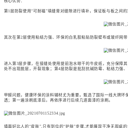
核心优势：
第1层防裂使用“可耐福”填缝膏对缝隙进行填补，保证板与板之间
其次在第2层使用粘结力强、环保的白乳胶粘贴防裂壁布或玻纤网
进入第3层步骤，在接缝处使用提前泡水晾干的牛皮纸，充分保障
处不出现脱层，开裂现象；第4层防裂是批刮抗碱防霉、粘结力强
甲醛问题，健康环保的涂料辅材尤为重要。甄选了国际一线大牌环
透；第一遍涂刷底漆后，再依序进行后续几道面漆的涂刷。
墙面好比人的“皮肤”,只有到位的“护肤”步骤,才能展现干净无瑕疵