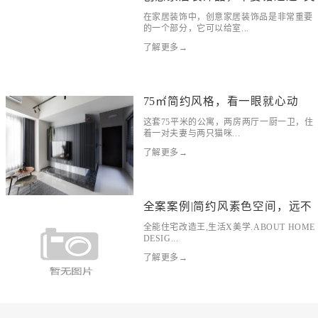
在家居装饰中，创意家居装饰品是非常重要
的一个部分，它可以给室...
了解更多→
75㎡简约风格，看一眼就心动
这套75平米的公寓，两房两厅一厨一卫，住
着一对夫妻与两只猫咪...
了解更多→
全案案例|简约风素色空间，远不
全能住宅改造王,生活X美学.ABOUT HOME
DESIG...
了解更多→