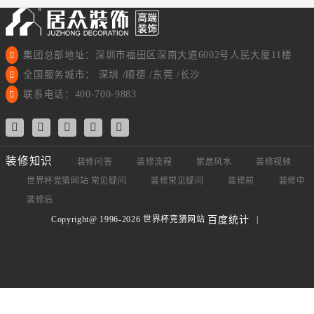
集团总部地址：深圳市福田区深南大道6002号人民大厦11楼
全国服务城市： 深圳 /顺德 /东莞 /长沙
联系电话：400-700-9883
装修知识
装修问答
装修流程
家居风水
装修视频
世界杯竞猜网站 常见疑问
装修常见疑问
装修前
装修中
装修后
Copyright@ 1996-2026 世界杯竞猜网站
|
百度统计