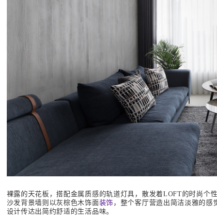
裸露的天花板，搭配金属质感的轨道灯具，散发着LOFT的时尚个
沙发背景墙则以灰棕色木饰面
装饰
，整个客厅营造出简洁淡雅的感
设计传达出简约舒适的生活品味。