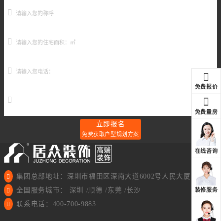
免费报价
元
免费量房
立即报名
免费获取户型规划方案
在线咨询
集团总部地址：深圳市福田区深南大道6002号人民大厦11楼
全国服务城市： 深圳 /顺德 /东莞 /长沙
装修服务
联系电话：400-700-9883