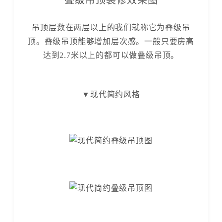
吊顶层数在两层以上的我们就称它为叠级吊
顶。叠级吊顶能够增加层次感。一般只要房高
达到2.7米以上的都可以做叠级吊顶。
▼
现代简约风格