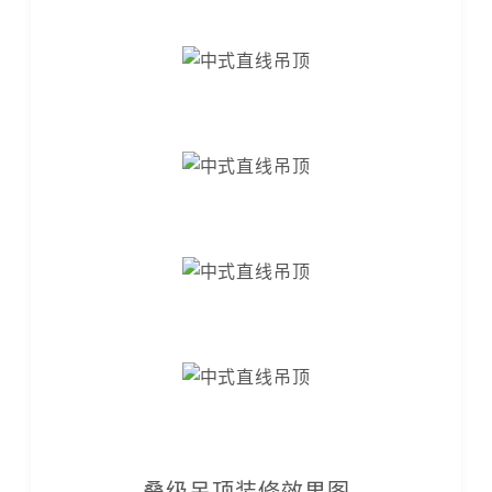
叠级吊顶装修效果图