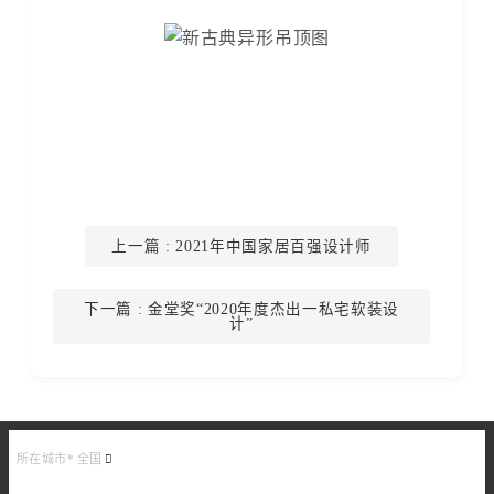
上一篇
: 2021年中国家居百强设计师
下一篇
: 金堂奖“2020年度杰出一私宅软装设
计”
所在城市*
全国