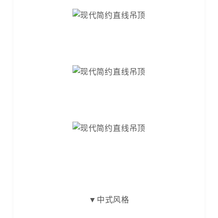
▼
中式风格