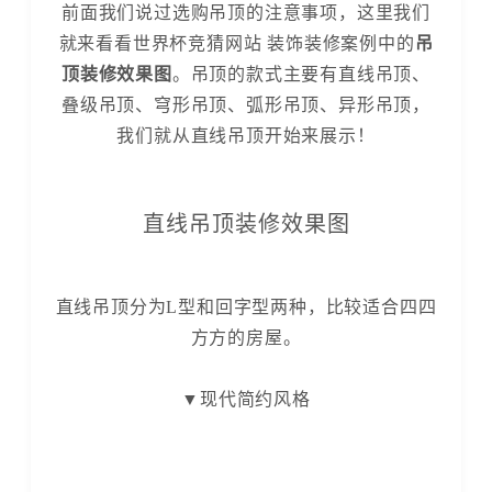
前面我们说过选购吊顶的注意事项，这里我们
就来看看世界杯竞猜网站 装饰装修案例中的
吊
顶装修效果图
。吊顶的款式主要有直线吊顶、
叠级吊顶、穹形吊顶、弧形吊顶、异形吊顶，
我们就从直线吊顶开始来展示！
直线吊顶装修效果图
直线吊顶分为L型和回字型两种，比较适合四四
方方的房屋。
▼现代简约风格