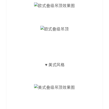
▼
美式风格