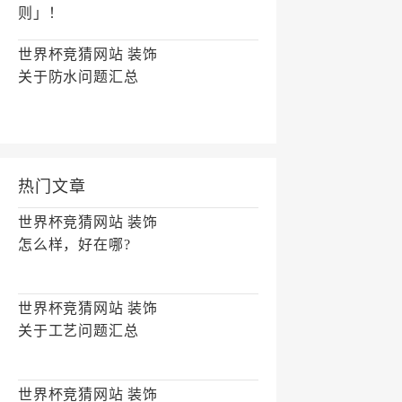
则」！
世界杯竞猜网站 装饰
关于防水问题汇总
热门文章
世界杯竞猜网站 装饰
怎么样，好在哪?
世界杯竞猜网站 装饰
关于工艺问题汇总
世界杯竞猜网站 装饰