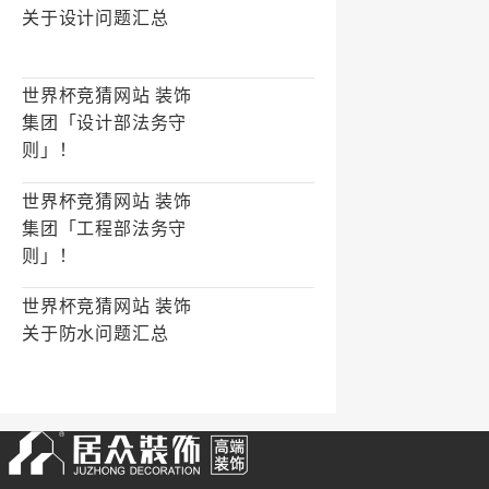
关于设计问题汇总
世界杯竞猜网站 装饰
集团「设计部法务守
则」！
世界杯竞猜网站 装饰
集团「工程部法务守
则」！
世界杯竞猜网站 装饰
关于防水问题汇总