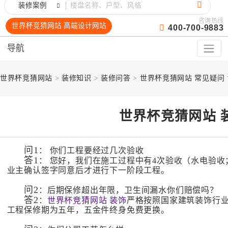
装修案例
咨询热线
世界杯竞猜网站 高端设计网站
400-700-9883
导航
世界杯竞猜网站
>
装修知识
>
装修问答
>
世界杯竞猜网站 常见疑问
世界杯竞猜网站 
问1
： 你们工程要经过几次验收
答1
： 您好，我们在施工过程中有4次验收（水电验
业主确认签字同意后才进行下一阶段工程。
问2
：后期保修超出年限，卫生间漏水你们赔偿吗？
答2
：
世界杯竞猜网站 装饰
严格按照国家建筑装饰行
工程保修期为五年，五金件终身免费更换。