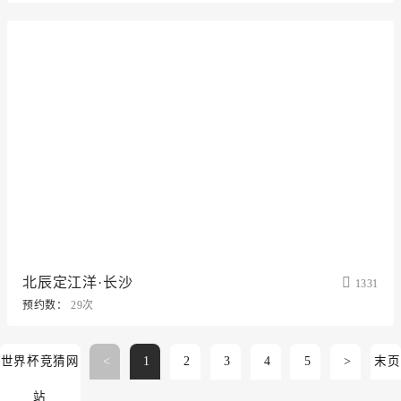
北辰定江洋·长沙
1331
预约数：
29次
世界杯竞猜网
<
1
2
3
4
5
>
末页
站