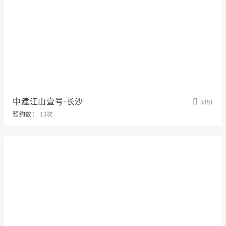
中建江山壹号·长沙
5391
预约数：
13次