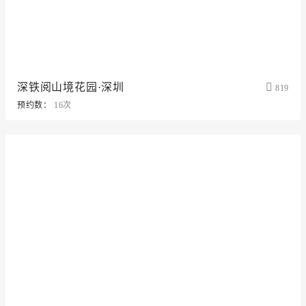
深铁阅山境花园·深圳
819
预约数：
16次