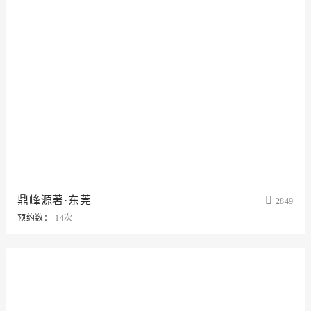
鼎峰源著·东莞
2849
预约数：
14次