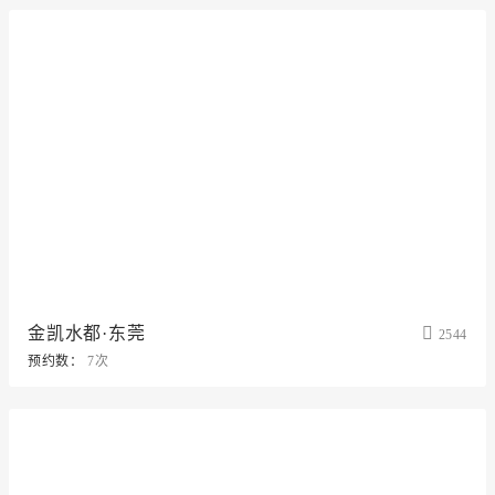
金凯水都·东莞
2544
预约数：
7次