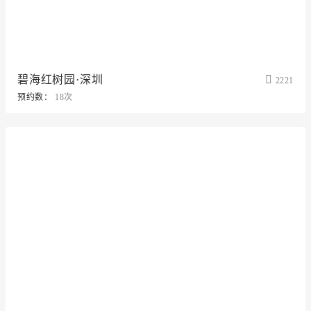
碧海红树园·深圳
2221
预约数：
18次