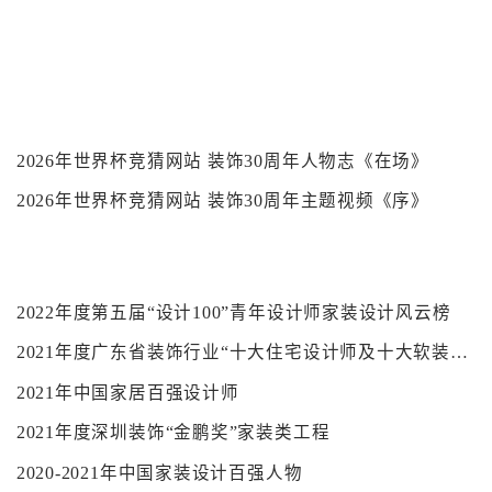
2026年世界杯竞猜网站 装饰30周年人物志《在场》
2026年世界杯竞猜网站 装饰30周年主题视频《序》
2022年度第五届“设计100”青年设计师家装设计风云榜
2021年度广东省装饰行业“十大住宅设计师及十大软装设计师
2021年中国家居百强设计师
2021年度深圳装饰“金鹏奖”家装类工程
2020-2021年中国家装设计百强人物