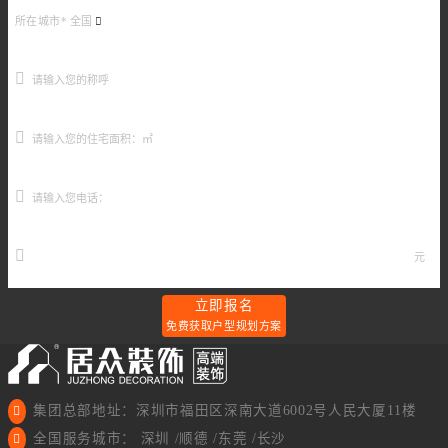
所在城市*
全国
元
立即报名
免费获取户型规划方案
集团总部地址：深圳市福田区深南大道6002号人民大厦11楼
全国服务城市： 深圳 /顺德 /东莞 /长沙