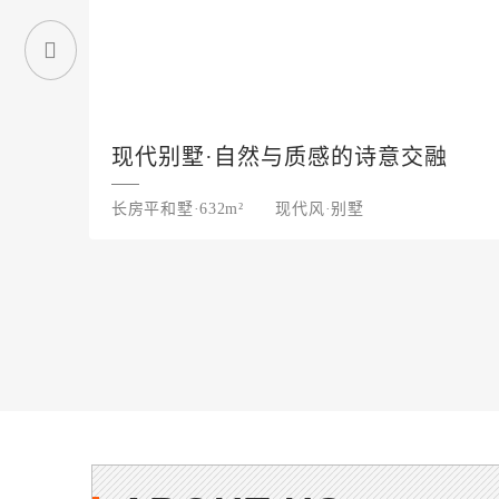
现代别墅·自然与质感的诗意交融
长房平和墅·632m²
现代风·别墅