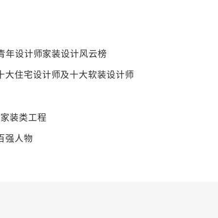
0”青年设计师家装设计风云榜
“十大住宅设计师及十大软装设计师
师
”家装类工程
计百强人物
创新大赛“红鼎风尚TOP10”
师
计百强人物