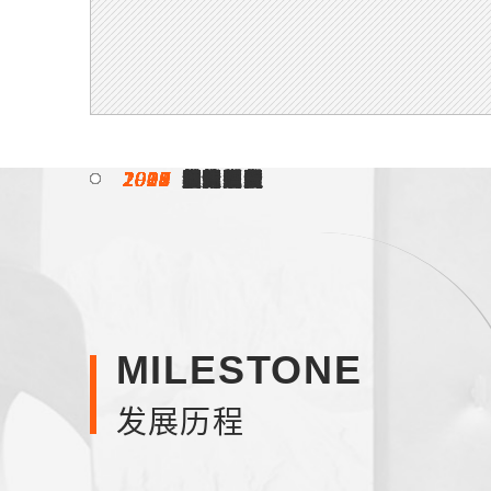
1996
1998
2000
2003
2004
2005
2007
2008
2009
2012
2013
2015
2017
2018
2019
2020
2021
2022
2023
2024
2025
入驻
引领
奠定方向
全新定位
扩大版图
变革颠覆
荣耀满贯
双甲资质
墅造实力
屡获殊荣
质的飞跃
细分产业
模式创新
超越改变
实力见证
逆势而上
蓄势而发
稳中求进
守正蜕变
全新征程
韧性增长
MILESTONE
发展历程