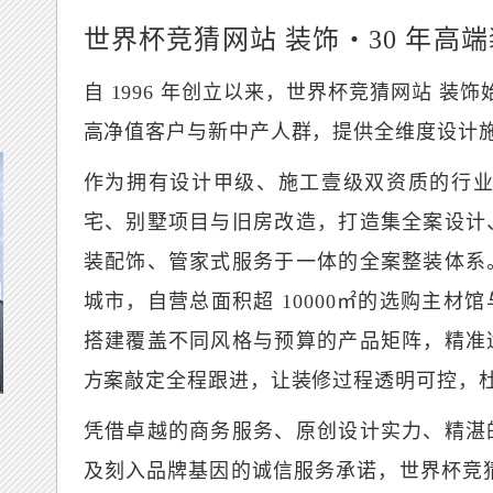
世界杯竞猜网站 装饰・30 年高
自 1996 年创立以来，世界杯竞猜网站 装
高净值客户与新中产人群，提供全维度设计
作为拥有设计甲级、施工壹级双资质的行业
宅、别墅项目与旧房改造，打造集全案设计
装配饰、管家式服务于一体的全案整装体系
城市，自营总面积超 10000㎡的选购主
搭建覆盖不同风格与预算的产品矩阵，精准
方案敲定全程跟进，让装修过程透明可控，
凭借卓越的商务服务、原创设计实力、精湛
及刻入品牌基因的诚信服务承诺，世界杯竞