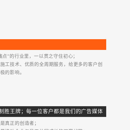
宅软装设计”
等奖
类工程“金鹏奖”
装饰实例大奖赛金/银奖
“优秀奖”
痛点”的行业里，一以贯之守住初心；
的施工技术、优质的全周期服务，给更多的客户创
第二届中国（深圳）国际文化产业博览交易会中国创意设计大奖住宅装饰设计“优秀奖”
积极的影响。
崇家装设计师”称号及“设计师提名奖”
奖
宅）室内设计明星大赛银奖、铜奖
制胜王牌；每一位客户都是我们的广告媒体
、是真正的创造者；