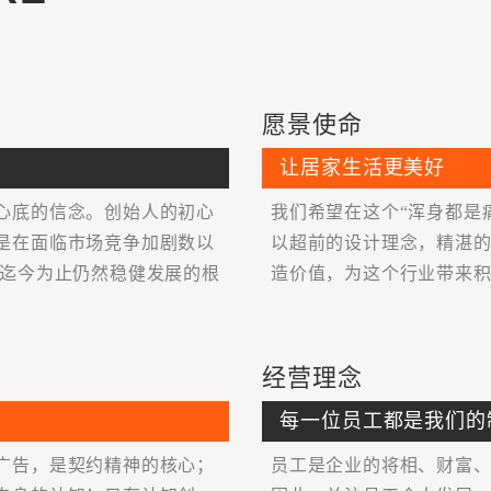
金堂奖“2020年度杰出一私
2020年“岭南杯”住宅类一
2019年度深圳市装饰家装
愿景使命
第二届“欧典杯”全国居室
让居家生活更美好
第六届中国室内设计双年展
心底的信念。创始人的初心
我们希望在这个“浑身都是
是在面临市场竞争加剧数以
以超前的设计理念，精湛
饰迄今为止仍然稳健发展的根
造价值，为这个行业带来
2008年“深圳十大最受尊
IDCF2008最佳展示设计大
经营理念
2007年威能杯中国（住
每一位员工都是我们的
广告，是契约精神的核心；
员工是企业的将相、财富