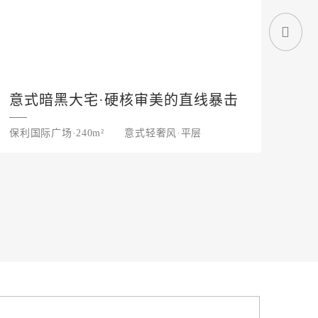
意式暗黑大宅·硬核审美的直线暴击
现
保利国际广场·240m²
意式轻奢风·平层
长房