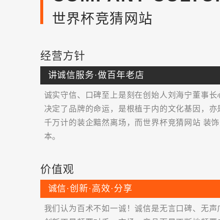
世界杯竞猜网站
经营方针
讲诚信服务·做百年老店
诚实守信、口碑至上是刻在创始人刘海宁董事长
决定了品牌的命运，是根植于内的文化基因，亦
千万计的装企黯然离场，而世界杯竞猜网站 装
本。
价值观
诚信·创新·高效·分享
我们认为百术不如一诚！诚信是无言口碑、无声